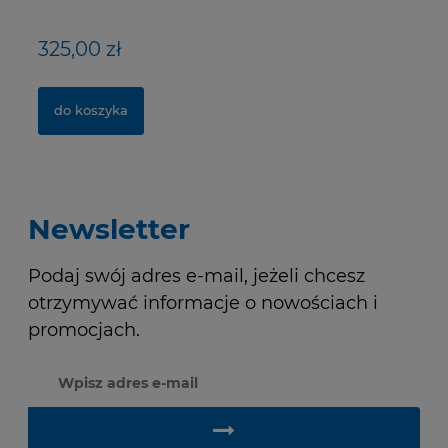
325,00 zł
40,00 zł
1
2
do koszyka
do koszyka
Newsletter
Podaj swój adres e-mail, jeżeli chcesz
otrzymywać informacje o nowościach i
promocjach.