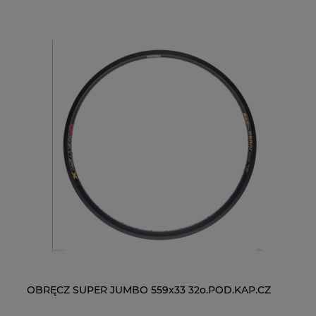
OBRĘCZ SUPER JUMBO 559x33 32o.POD.KAP.CZ
ŁAŃCUCH KMC X9-93- 116 ogniw / 9- rzędowy +
WI
ŁA
spinka CL-566R
RM