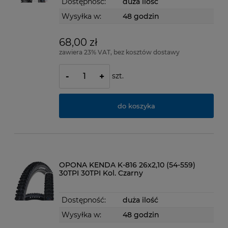
Dostępność:
duża ilość
Wysyłka w:
48 godzin
68,00 zł
zawiera 23% VAT, bez kosztów dostawy
szt.
-
+
do koszyka
OPONA KENDA K-816 26x2,10 (54-559)
30TPI 30TPI Kol. Czarny
Dostępność:
duża ilość
Wysyłka w:
48 godzin