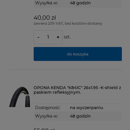
Wysyłka w:
48 godzin
40,00 zł
zawiera 23% VAT, bez kosztów dostawy
szt.
-
+
do koszyka
OPONA KENDA "K841C" 26x1.95 -K-shield z
paskiem refleksyjnym.
Dostępność:
na wyczerpaniu
Wysyłka w:
48 godzin