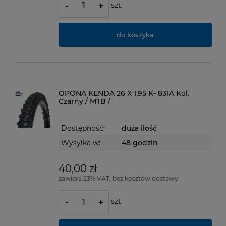
szt.
-
+
do koszyka
OPONA KENDA 26 X 1,95 K- 831A Kol.
Czarny / MTB /
Dostępność:
duża ilość
Wysyłka w:
48 godzin
40,00 zł
zawiera 23% VAT, bez kosztów dostawy
szt.
-
+