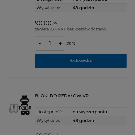
Wysyłka w:
48 godzin
90,00 zł
zawiera 23% VAT, bez kosztów dostawy
para
-
+
do koszyka
BLOKI DO PEDAŁÓW VP
Dostępność:
na wyczerpaniu
Wysyłka w:
48 godzin