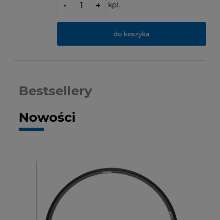
kpl.
-
+
do koszyka
Bestsellery
Nowości