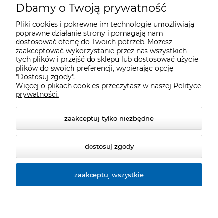
Dbamy o Twoją prywatność
Pliki cookies i pokrewne im technologie umożliwiają
poprawne działanie strony i pomagają nam
dostosować ofertę do Twoich potrzeb. Możesz
zaakceptować wykorzystanie przez nas wszystkich
tych plików i przejść do sklepu lub dostosować użycie
plików do swoich preferencji, wybierając opcję
"Dostosuj zgody".
Więcej o plikach cookies przeczytasz w naszej Polityce
prywatności.
zaakceptuj tylko niezbędne
dostosuj zgody
zaakceptuj wszystkie
© 2026 cyclosport.pl. Wszelkie prawa zastrzeżone.
Styl graficzny ShopGadget.pl
Sklep internetowy Shoper.pl