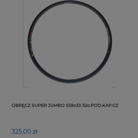
OBRĘCZ SUPER JUMBO 559x33 32o.POD.KAP.CZ
ŁAŃCUCH KMC X9-93- 116 ogniw / 9- rzędowy +
WI
NY
spinka CL-566R
RM
325,00 zł
40,00 zł
1
1,