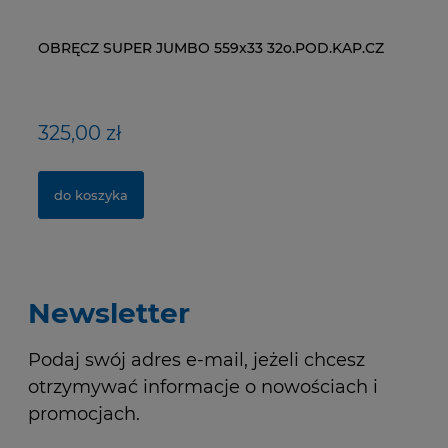
OBRĘCZ SUPER JUMBO 559x33 32o.POD.KAP.CZ
ŁAŃCUCH KMC X9-93- 116 ogniw / 9- rzędowy +
WI
NY
spinka CL-566R
RM
325,00 zł
40,00 zł
1
1,
do koszyka
do koszyka
Newsletter
Podaj swój adres e-mail, jeżeli chcesz
otrzymywać informacje o nowościach i
promocjach.