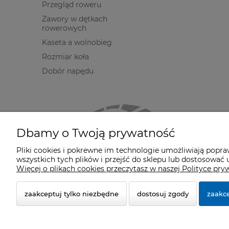
Przegląd roweru
Zawory w dętkach
rowerowych
Kaseta a wolnobieg
Rozmiar koła
Dobór napędu
Dbamy o Twoją prywatność
Pliki cookies i pokrewne im technologie umożliwiają popr
wszystkich tych plików i przejść do sklepu lub dostosować u
Więcej o plikach cookies przeczytasz w naszej Polityce pry
zaakceptuj tylko niezbędne
dostosuj zgody
zaakce
© 2026 cyclosport.pl. Wszelkie prawa zastrzeżone.