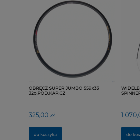
OBRĘCZ SUPER JUMBO 559x33
WIDELE
32o.POD.KAP.CZ
SPINNER 
TAPERED
325,00 zł
1 070,
do koszyka
do kos