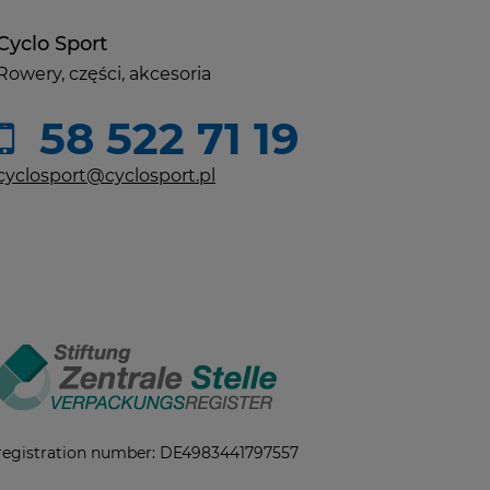
Cyclo Sport
Rowery, części, akcesoria
58 522 71 19
cyclosport@cyclosport.pl
registration number: DE4983441797557