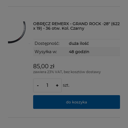
OBRĘCZ REMERX - GRAND ROCK -28" (622
x 19) - 36 otw. Kol. Czarny
Dostępność:
duża ilość
Wysyłka w:
48 godzin
85,00 zł
zawiera 23% VAT, bez kosztów dostawy
szt.
-
+
do koszyka