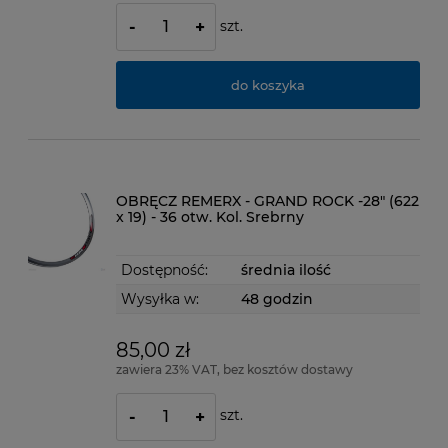
szt.
-
+
do koszyka
OBRĘCZ REMERX - GRAND ROCK -28" (622
x 19) - 36 otw. Kol. Srebrny
Dostępność:
średnia ilość
Wysyłka w:
48 godzin
85,00 zł
zawiera 23% VAT, bez kosztów dostawy
szt.
-
+