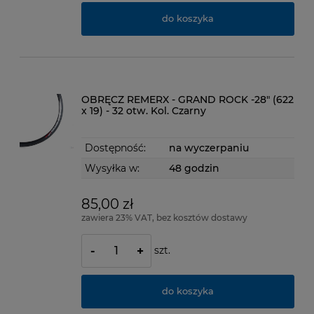
do koszyka
OBRĘCZ REMERX - GRAND ROCK -28" (622
x 19) - 32 otw. Kol. Czarny
Dostępność:
na wyczerpaniu
Wysyłka w:
48 godzin
85,00 zł
zawiera 23% VAT, bez kosztów dostawy
szt.
-
+
do koszyka