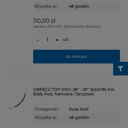
Wysyłka w:
48 godzin
110,00 zł
zawiera 23% VAT, bez kosztów dostawy
szt.
-
+
do koszyka
OBRĘCZ TOP DISC 28" - 29" (622x19) Kol.
Biały Pod. hamulce: Tarczowe
Dostępność:
duża ilość
Wysyłka w:
48 godzin