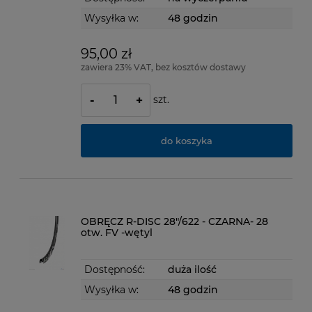
Wysyłka w:
48 godzin
95,00 zł
zawiera 23% VAT, bez kosztów dostawy
szt.
-
+
do koszyka
OBRĘCZ R-DISC 28"/622 - CZARNA- 28
otw. FV -wętyl
Dostępność:
duża ilość
Wysyłka w:
48 godzin