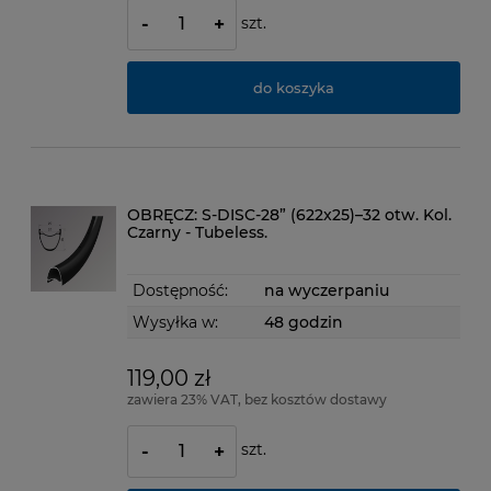
szt.
-
+
do koszyka
OBRĘCZ: S-DISC-28” (622x25)–32 otw. Kol.
Czarny - Tubeless.
Dostępność:
na wyczerpaniu
Wysyłka w:
48 godzin
119,00 zł
zawiera 23% VAT, bez kosztów dostawy
szt.
-
+