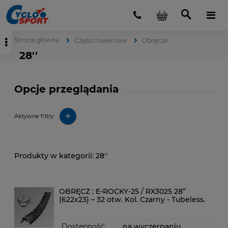
Strona główna
Części rowerowe
Obręcze
28''
Opcje przeglądania
+
Aktywne filtry:
28''
OBRĘCZ : E-ROCKY-25 / RX3025 28”
(622x23) – 32 otw. Kol. Czarny - Tubeless.
Dostępność:
na wyczerpaniu