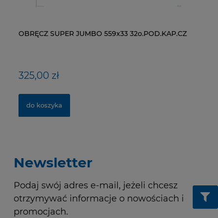
OBRĘCZ SUPER JUMBO 559x33 32o.POD.KAP.CZ
ŁAŃCUCH KMC X9-93- 116 ogniw / 9- rzędowy +
WI
NY
spinka CL-566R
RM
325,00 zł
40,00 zł
1
1,
do koszyka
do koszyka
Newsletter
Podaj swój adres e-mail, jeżeli chcesz
otrzymywać informacje o nowościach i
promocjach.