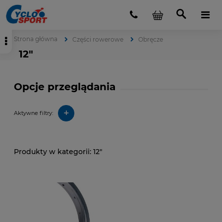
Strona główna
Części rowerowe
Obręcze
12"
Opcje przeglądania
+
Aktywne filtry:
12"