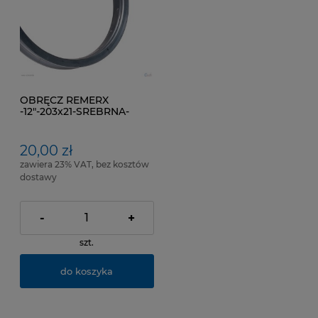
OBRĘCZ REMERX
-12"-203x21-SREBRNA-
16otw.
20,00 zł
zawiera 23% VAT, bez kosztów
dostawy
-
+
szt.
do koszyka