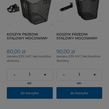
KOSZYK PRZEDNI
KOSZYK PRZEDNI
STALOWY MOCOWANY
STALOWY MOCOWANY
DO KIEROWNICY O
DO WSPORNIKA
ŚREDNICY OD 22,2 DO
KIEROWNICY 1" i 1/8"
31,8 mm
80,00 zł
90,00 zł
zawiera 23% VAT, bez kosztów
zawiera 23% VAT, bez kosztów
dostawy
dostawy
-
+
-
+
szt.
szt.
do koszyka
do koszyka