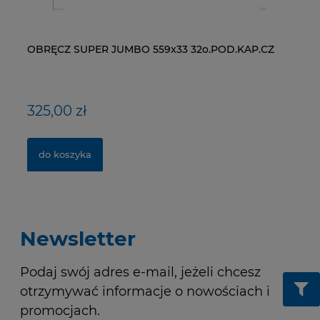
OBRĘCZ SUPER JUMBO 559x33 32o.POD.KAP.CZ
ŁAŃCUCH KMC X9-93- 116 ogniw / 9- rzędowy +
WI
NY
spinka CL-566R
RM
325,00 zł
40,00 zł
1
1,
do koszyka
do koszyka
Newsletter
Podaj swój adres e-mail, jeżeli chcesz
otrzymywać informacje o nowościach i
promocjach.