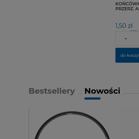
KOŃCÓWK
PRZERZ. 
CZERW-1 
1,50 zł
zawiera 23%
dostawy
-
do koszy
Bestsellery
Nowości