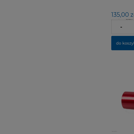
-100 SZT.
135,00 z
zawiera 23%
dostawy
-
do koszy