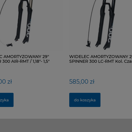
C AMORTYZOWANY 29"
WIDELEC AMORTYZOWANY 2
300 AIR-RMT / 1,18"- 1,5"
SPINNER 300 LC-RMT Kol. Cza
 Kol. Czarny mat
00 zł
585,00 zł
zyka
do koszyka