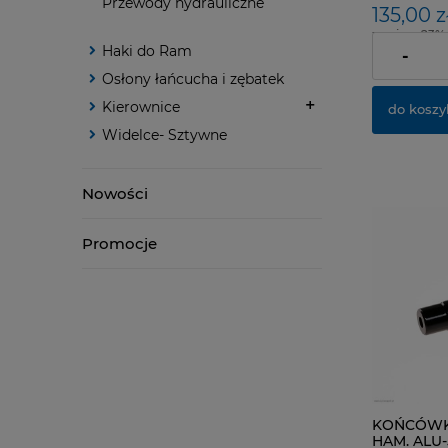
Przewody hydrauliczne
135,00 z
zawiera 23%
Haki do Ram
dostawy
-
Osłony łańcucha i zębatek
Kierownice
do koszy
Widelce- Sztywne
Nowości
Promocje
KOŃCÓWK
HAM. ALU