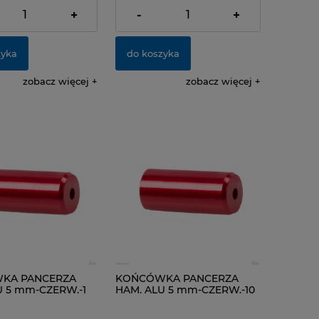
dostawy
+
-
+
zyka
do koszyka
zobacz więcej
zobacz więcej
KA PANCERZA
KOŃCÓWKA PANCERZA
U 5 mm-CZERW.-1
HAM. ALU 5 mm-CZERW.-10
SZT.