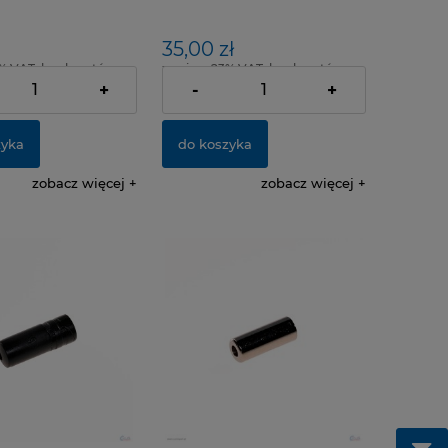
PAK.100 SZT
35,00 zł
% VAT, bez kosztów
zawiera 23% VAT, bez kosztów
dostawy
+
-
+
zyka
do koszyka
zobacz więcej
zobacz więcej