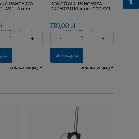
KA PANCERZA
KOŃCÓWKI PANCERZA
PLAST. -4 mm-
PRZERZUTKI 4mm-200 SZT
SZT
ł
130,00 zł
% VAT, bez kosztów
zawiera 23% VAT, bez kosztów
dostawy
+
-
+
zyka
do koszyka
zobacz więcej
zobacz więcej