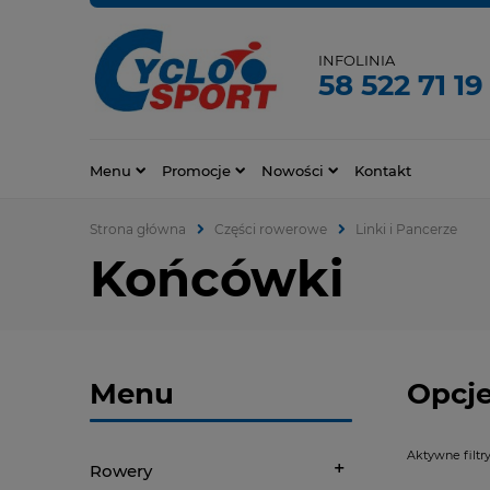
INFOLINIA
58 522 71 19
Menu
Promocje
Nowości
Kontakt
Strona główna
Części rowerowe
Linki i Pancerze
Końcówki
Menu
Opcje
Aktywne filtry
Rowery