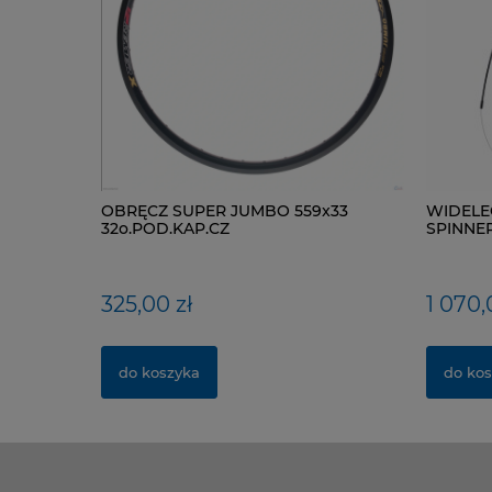
OBRĘCZ SUPER JUMBO 559x33
WIDELE
32o.POD.KAP.CZ
SPINNER 
TAPERED
325,00 zł
1 070,
do koszyka
do kos