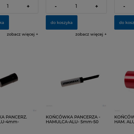
dostawy
dostawy
+
-
+
-
ka
do koszyka
do kos
zobacz więcej
zobacz więcej
A PANCERZ.
KOŃCÓWKA PANCERZA -
KOŃCÓW
LU-4mm-
HAMULCA-ALU- 5mm-50
HAM. AL
0 SZT
SZT
SZT.