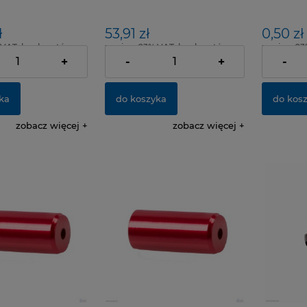
SREB-200 SZT
ł
53,91 zł
0,50 zł
 VAT, bez kosztów
zawiera 23% VAT, bez kosztów
zawiera 23
dostawy
dostawy
+
-
+
-
ka
do koszyka
do kos
zobacz więcej
zobacz więcej