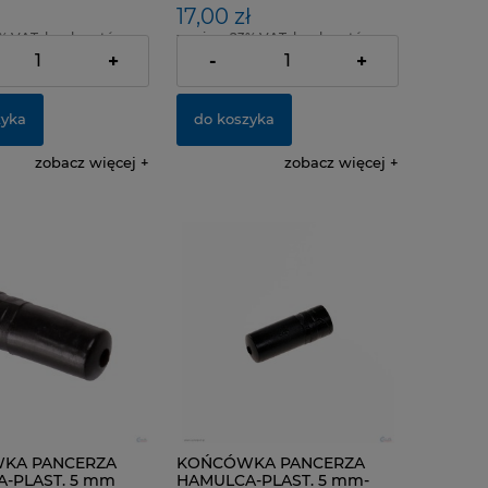
17,00 zł
% VAT, bez kosztów
zawiera 23% VAT, bez kosztów
dostawy
+
-
+
zyka
do koszyka
zobacz więcej
zobacz więcej
KA PANCERZA
KOŃCÓWKA PANCERZA
-PLAST. 5 mm
HAMULCA-PLAST. 5 mm-