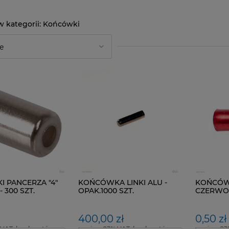
Końcówki
 PANCERZA "4"
KOŃCÓWKA LINKI ALU -
KOŃCÓWK
 300 SZT.
OPAK.1000 SZT.
CZERWONA
400,00 zł
0,50 zł
 VAT, bez kosztów
zawiera 23% VAT, bez kosztów
zawiera 23