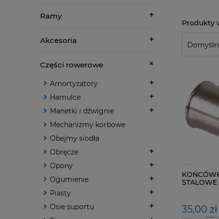
Ramy
Akcesoria
Części rowerowe
Amortyzatory
Hamulce
Manetki i dźwignie
Mechanizmy korbowe
Obejmy siodła
Obręcze
Opony
KOŃCÓWKI
Ogumienie
STALOWE -
Piasty
Osie suportu
35,00 zł
zawiera 23%