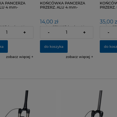
A PANCERZA
KOŃCÓWKA PANCERZA
KOŃCÓW
ALU 4 mm-
PRZERZ. ALU 4 mm-
PRZERZ. 
SZT
CZERW.-10 SZT.
PAK.100 
14,00 zł
35,00 z
 VAT, bez kosztów
zawiera 23% VAT, bez kosztów
zawiera 23
dostawy
dostawy
+
-
+
-
ka
do koszyka
do kos
zobacz więcej
zobacz więcej