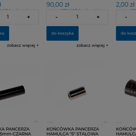
ł
90,00 zł
2,00 zł
 VAT, bez kosztów
zawiera 23% VAT, bez kosztów
zawiera 23
dostawy
dostawy
+
-
+
-
ka
do koszyka
do kos
zobacz więcej
zobacz więcej
A PANCERZA
KOŃCÓWKA PANCERZA
KOŃCÓW
-5mm-CZARNA
HAMULCA "5" STALOWA
HAMULCA