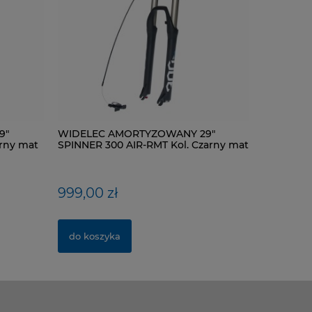
9"
ŁAŃCUCH KMC X9-93- 116 ogniw / 9-
WIDELEC AMORTYZOWANY 29"
NYPEL AL
WIDELEC
rny mat
rzędowy + spinka CL-566R
SPINNER 300 AIR-RMT Kol. Czarny mat
SPINNER 3
mat
40,00 zł
999,00 zł
1,00 zł
420,00 
do koszyka
do koszyka
do kosz
do kosz