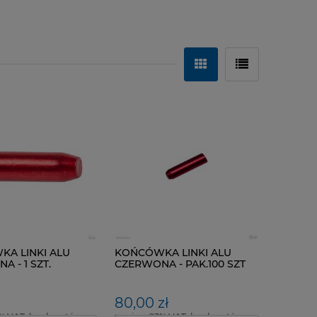
A LINKI ALU
KOŃCÓWKA LINKI ALU
 - 1 SZT.
CZERWONA - PAK.100 SZT
80,00 zł
% VAT, bez kosztów
zawiera 23% VAT, bez kosztów