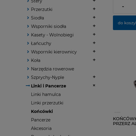
Stery
dostawy
-
Przerzutki
Siodła
do koszy
Wsporniki siodła
Kasety - Wolnobiegi
Łańcuchy
Wsporniki kierownicy
Koła
Narzędzia rowerowe
Szprychy-Nyple
Linki i Pancerze
Linki hamulca
Linki przerzutki
Końcówki
KOŃCÓWK
Pancerze
PRZERZ A
Akcesoria
CZARNA-10