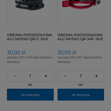
OBEJMA PODSIODŁOWA
OBEJMA PODSIODŁOWA
ALU MOSSO QR-3 -34,9
ALU MOSSO QR-349 -34,9
mm NA ZACISK Kol.
mm NA ZACISK Kol.
Czarny mat
Czerwony Anodyzowany
30,00 zł
30,00 zł
zawiera 23% VAT, bez kosztów
zawiera 23% VAT, bez kosztów
dostawy
dostawy
-
+
-
+
szt.
szt.
do koszyka
do koszyka