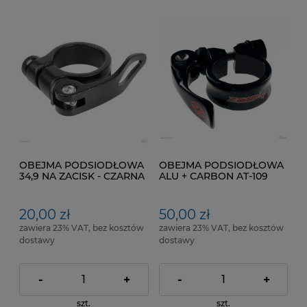
OBEJMA PODSIODŁOWA
OBEJMA PODSIODŁOWA
34,9 NA ZACISK - CZARNA
ALU + CARBON AT-109
NCF+SQR LOGO : ZOOM
SPECYFIKACJA : 31,8mm
NA ZACISK
20,00 zł
50,00 zł
zawiera 23% VAT, bez kosztów
zawiera 23% VAT, bez kosztów
dostawy
dostawy
-
+
-
+
szt.
szt.