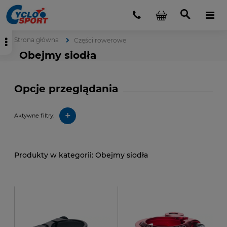
Strona główna
Części rowerowe
Obejmy siodła
Opcje przeglądania
+
Aktywne filtry:
Obejmy siodła