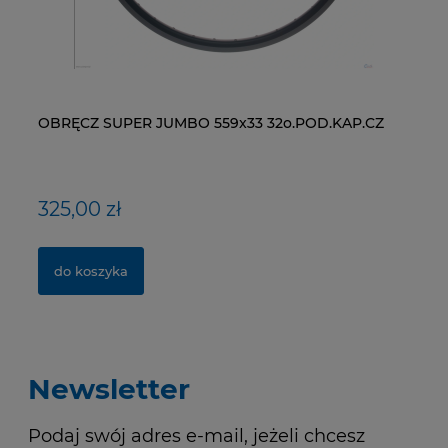
OBRĘCZ SUPER JUMBO 559x33 32o.POD.KAP.CZ
ŁAŃCUCH KMC X9-93- 116 ogniw / 9- rzędowy +
WI
NY
spinka CL-566R
RM
325,00 zł
40,00 zł
1
1,
do koszyka
do koszyka
Newsletter
Podaj swój adres e-mail, jeżeli chcesz