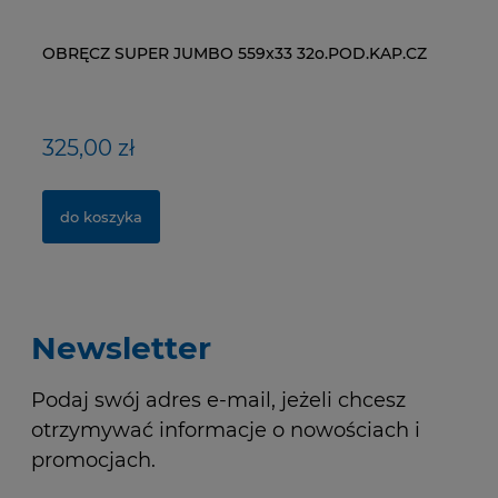
OBRĘCZ SUPER JUMBO 559x33 32o.POD.KAP.CZ
ŁAŃCUCH KMC X9-93- 116 ogniw / 9- rzędowy +
WI
NY
spinka CL-566R
RM
325,00 zł
40,00 zł
1
1,
do koszyka
do koszyka
Newsletter
Podaj swój adres e-mail, jeżeli chcesz
otrzymywać informacje o nowościach i
promocjach.