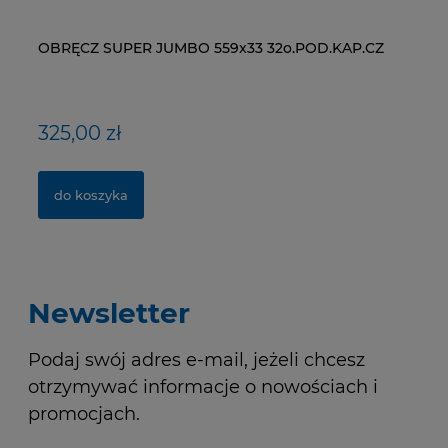
OBRĘCZ SUPER JUMBO 559x33 32o.POD.KAP.CZ
ŁAŃCUCH KMC X9-93- 116 ogniw / 9- rzędowy +
WI
ŁA
spinka CL-566R
RM
325,00 zł
40,00 zł
1
2
do koszyka
do koszyka
Newsletter
Podaj swój adres e-mail, jeżeli chcesz
otrzymywać informacje o nowościach i
promocjach.