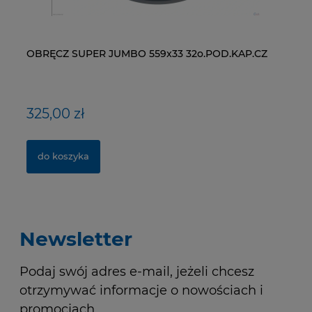
OBRĘCZ SUPER JUMBO 559x33 32o.POD.KAP.CZ
ŁAŃCUCH KMC X9-93- 116 ogniw / 9- rzędowy +
WI
ŁA
spinka CL-566R
RM
325,00 zł
40,00 zł
1
2
do koszyka
do koszyka
Newsletter
Podaj swój adres e-mail, jeżeli chcesz
otrzymywać informacje o nowościach i
promocjach.