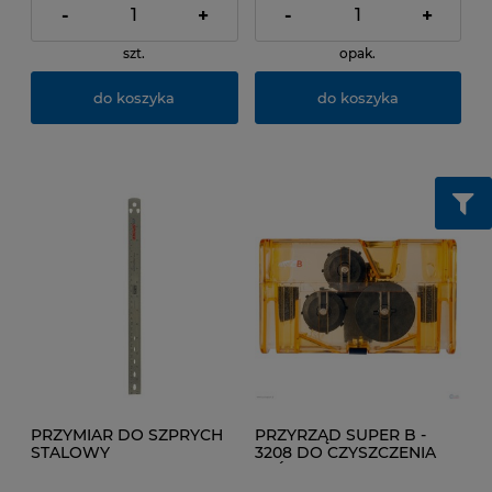
-
+
-
+
szt.
opak.
do koszyka
do koszyka
PRZYMIAR DO SZPRYCH
PRZYRZĄD SUPER B -
STALOWY
3208 DO CZYSZCZENIA
ŁAŃCUCHA Z MAGNESEM