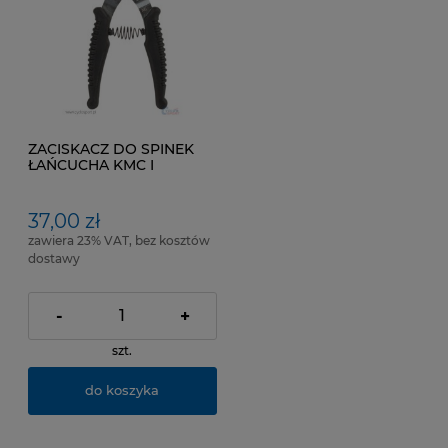
ZACISKACZ DO SPINEK
ŁAŃCUCHA KMC I
SHIMANO- "SUPER B"
37,00 zł
zawiera 23% VAT, bez kosztów
dostawy
-
+
szt.
do koszyka