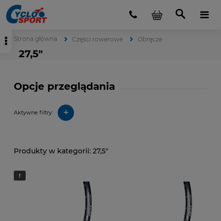
Strona główna
Części rowerowe
Obręcze
27,5"
Opcje przeglądania
+
Aktywne filtry:
27,5"