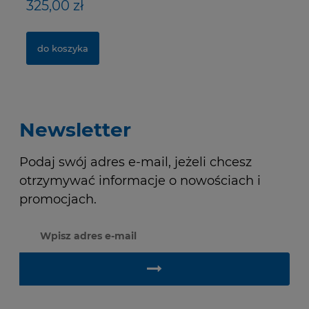
325,00 zł
40,00 zł
1
2
do koszyka
do koszyka
Newsletter
Podaj swój adres e-mail, jeżeli chcesz
otrzymywać informacje o nowościach i
promocjach.