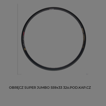
OBRĘCZ SUPER JUMBO 559x33 32o.POD.KAP.CZ
ŁAŃCUCH KMC X9-93- 116 ogniw / 9- rzędowy +
WI
ŁA
spinka CL-566R
RM