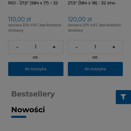
RIO - 27,5" (584 x 17) – 32
27,5" (584 x 18) - 32 otw.
otw. Kol. Czarny / zielona
Kol. Biały. Pod. hamulce:
naklejka Pod. hamulce:
Tarczowe
Tarczowe
110,00 zł
120,00 zł
zawiera 23% VAT, bez kosztów
zawiera 23% VAT, bez kosztów
dostawy
dostawy
-
+
-
+
szt.
szt.
do koszyka
do koszyka
Bestsellery
Nowości