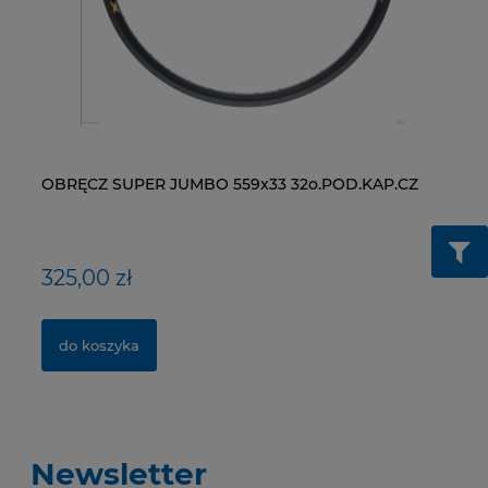
OBRĘCZ SUPER JUMBO 559x33 32o.POD.KAP.CZ
ŁAŃCUCH KMC X9-93- 116 ogniw / 9- rzędowy +
WI
ŁA
spinka CL-566R
RM
325,00 zł
40,00 zł
1
2
do koszyka
do koszyka
Newsletter