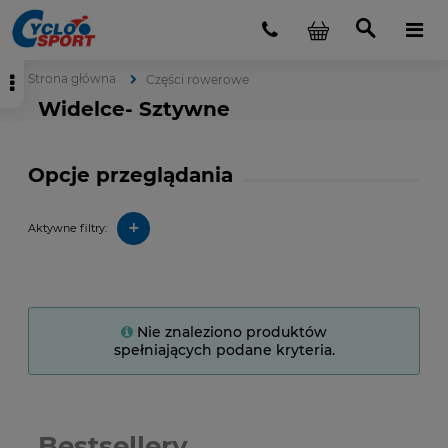
Strona główna
Części rowerowe
Widelce- Sztywne
Opcje przeglądania
+
Aktywne filtry:
Nie znaleziono produktów
spełniających podane kryteria.
Bestsellery