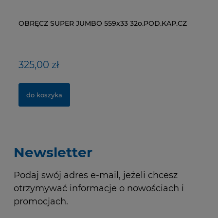
OBRĘCZ SUPER JUMBO 559x33 32o.POD.KAP.CZ
ŁAŃCUCH KMC X9-93- 116 ogniw / 9- rzędowy +
WI
NY
spinka CL-566R
RM
325,00 zł
40,00 zł
1
1,
do koszyka
do koszyka
Newsletter
Podaj swój adres e-mail, jeżeli chcesz
otrzymywać informacje o nowościach i
promocjach.