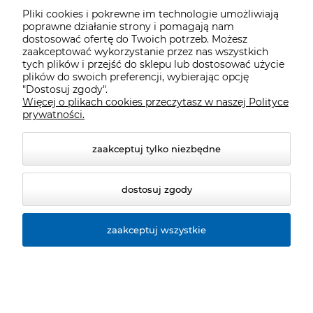
Pliki cookies i pokrewne im technologie umożliwiają
poprawne działanie strony i pomagają nam
dostosować ofertę do Twoich potrzeb. Możesz
zaakceptować wykorzystanie przez nas wszystkich
tych plików i przejść do sklepu lub dostosować użycie
plików do swoich preferencji, wybierając opcję
"Dostosuj zgody".
Więcej o plikach cookies przeczytasz w naszej Polityce
prywatności.
zaakceptuj tylko niezbędne
dostosuj zgody
zaakceptuj wszystkie
© 2026 cyclosport.pl. Wszelkie prawa zastrzeżone.
Styl graficzny ShopGadget.pl
Sklep internetowy Shoper.pl