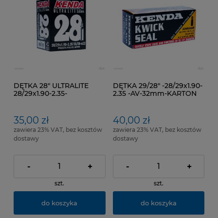
DĘTKA 28" ULTRALITE
DĘTKA 29/28" -28/29x1.90-
28/29x1.90-2.35-
2.35 -AV-32mm-KARTON
SV=48mm-KART
35,00 zł
40,00 zł
zawiera 23% VAT, bez kosztów
zawiera 23% VAT, bez kosztów
dostawy
dostawy
-
+
-
+
szt.
szt.
do koszyka
do koszyka