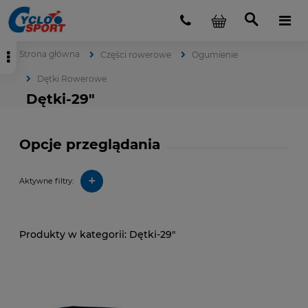
Strona główna
Części rowerowe
Ogumienie
Dętki Rowerowe
Dętki-29"
Opcje przeglądania
+
Aktywne filtry:
Dętki-29"