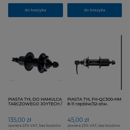
do koszyka
do koszyka
PIASTA TYŁ DO HAMULCA
PIASTA TYŁ FH-QC300-HM
TARCZOWEGO JOYTECH /
8-11 rzędów/32-otw.
ŁOŻYSKA MECHANICZNE -
Cen.Loc
32- otw. mocowanie
tarczy na 6 śrub.
135,00 zł
45,00 zł
zawiera 23% VAT, bez kosztów
zawiera 23% VAT, bez kosztów