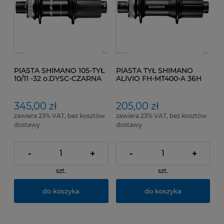
PIASTA SHIMANO 105-TYŁ
PIASTA TYŁ SHIMANO
10/11 -32 o.DYSC-CZARNA
ALIVIO FH-MT400-A 36H
12x142
8/9/10/11 rz. Center-Lock
Tylna oś 142 x 12 mm
345,00 zł
205,00 zł
zawiera 23% VAT, bez kosztów
zawiera 23% VAT, bez kosztów
dostawy
dostawy
-
+
-
+
szt.
szt.
do koszyka
do koszyka