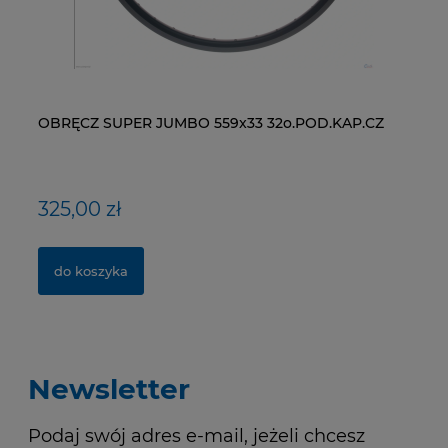
OBRĘCZ SUPER JUMBO 559x33 32o.POD.KAP.CZ
ŁAŃCUCH KMC X9-93- 116 ogniw / 9- rzędowy +
WI
NY
spinka CL-566R
RM
325,00 zł
40,00 zł
1
1,
do koszyka
do koszyka
Newsletter
Podaj swój adres e-mail, jeżeli chcesz