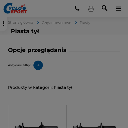
Strona główna
Części rowerowe
Piasty
Piasta tył
Opcje przeglądania
+
Aktywne filtry:
Piasta tył