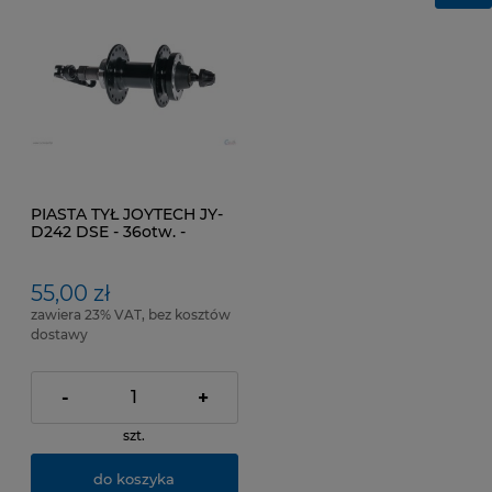
PIASTA TYŁ JOYTECH JY-
D242 DSE - 36otw. -
mocowanie tarczy na 6
śrub / wolnobieg 6/7 -
rzędowego
55,00 zł
zawiera 23% VAT, bez kosztów
dostawy
-
+
szt.
do koszyka