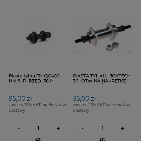
Piasta tylna FH-QC400-
PIASTA TYŁ ALU JOYTECH
HM 8–11- RZĘD. 36 H
36- OTW NA NAKRĘTKĘ
CENT.LOC
POD TRYB 6/7 -
RZĘDOWY .
95,00 zł
35,00 zł
zawiera 23% VAT, bez kosztów
zawiera 23% VAT, bez kosztów
dostawy
dostawy
-
+
-
+
szt.
szt.