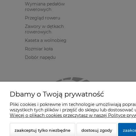
Wymiana pedałów
rowerowych
Przegląd roweru
Zawory w dętkach
rowerowych
Kaseta a wolnobieg
Rozmiar koła
Dobór napędu
Dbamy o Twoją prywatność
Pliki cookies i pokrewne im technologie umożliwiają popr
wszystkich tych plików i przejść do sklepu lub dostosować u
Więcej o plikach cookies przeczytasz w naszej Polityce pry
zaakceptuj tylko niezbędne
dostosuj zgody
zaakce