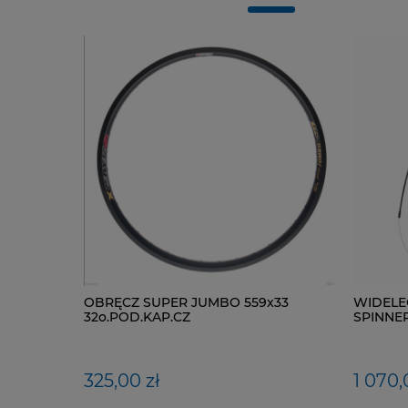
OBRĘCZ SUPER JUMBO 559x33
WIDELE
32o.POD.KAP.CZ
SPINNER 
TAPERED
325,00 zł
1 070,