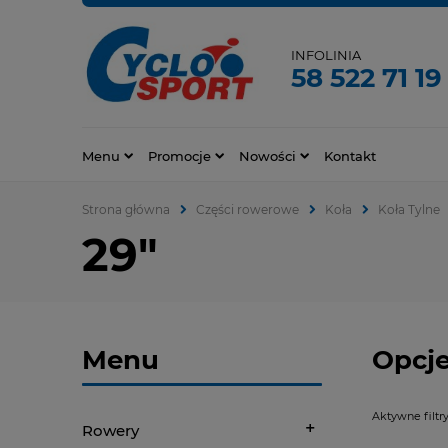
INFOLINIA
58 522 71 19
Menu
Promocje
Nowości
Kontakt
Strona główna
Części rowerowe
Koła
Koła Tylne
29"
Menu
Opcje
Aktywne filtry
Rowery