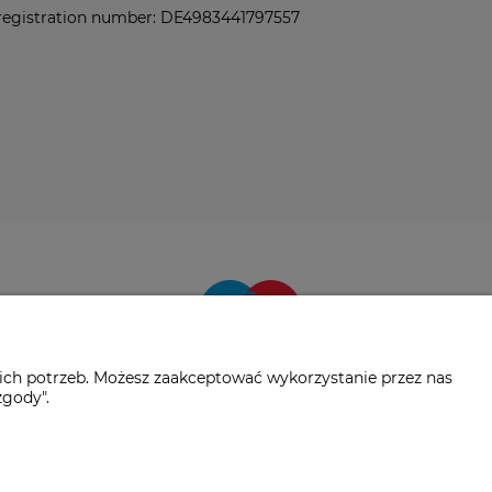
registration number: DE4983441797557
ich potrzeb. Możesz zaakceptować wykorzystanie przez nas
zgody".