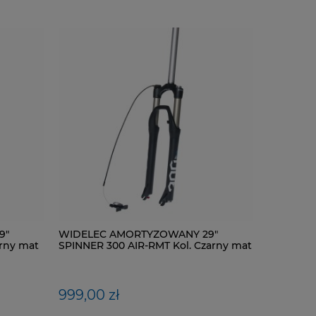
9"
ŁAŃCUCH KMC X9-93- 116 ogniw / 9-
WIDELEC AMORTYZOWANY 29"
NYPEL AL
WIDELEC
rny mat
rzędowy + spinka CL-566R
SPINNER 300 AIR-RMT Kol. Czarny mat
SPINNER 3
mat
40,00 zł
999,00 zł
1,00 zł
420,00 