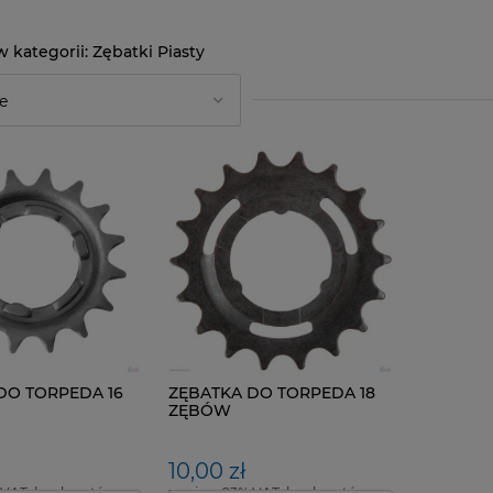
Zębatki Piasty
DO TORPEDA 16
ZĘBATKA DO TORPEDA 18
ZĘBÓW
10,00 zł
 VAT, bez kosztów
zawiera 23% VAT, bez kosztów