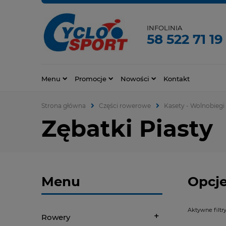
INFOLINIA
58 522 71 19
Menu
Promocje
Nowości
Kontakt
Strona główna
Części rowerowe
Kasety - Wolnobiegi
Zębatki Piasty
Menu
Opcje
Aktywne filtry
Rowery