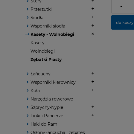
Stery
dostawy
-
Przerzutki
Siodła
do koszy
Wsporniki siodła
Kasety - Wolnobiegi
Kasety
Wolnobiegi
Zębatki Piasty
Łańcuchy
Wsporniki kierownicy
Koła
Narzędzia rowerowe
Szprychy-Nyple
Linki i Pancerze
Haki do Ram
Osłony łańcucha i zębatek