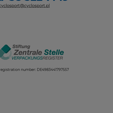
cyclosport@cyclosport.pl
registration number: DE4983441797557