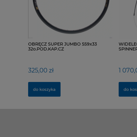
OBRĘCZ SUPER JUMBO 559x33
WIDELE
32o.POD.KAP.CZ
SPINNER 
TAPERED
325,00 zł
1 070,
do koszyka
do kos