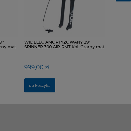
9"
ŁAŃCUCH KMC X9-93- 116 ogniw / 9-
WIDELEC AMORTYZOWANY 29"
ŁANCUCH C
WIDELEC
rny mat
rzędowy + spinka CL-566R
SPINNER 300 AIR-RMT Kol. Czarny mat
rzędowy
SPINNER 3
mat
40,00 zł
999,00 zł
28,00 z
420,00 
do koszyka
do koszyka
do kosz
do kosz