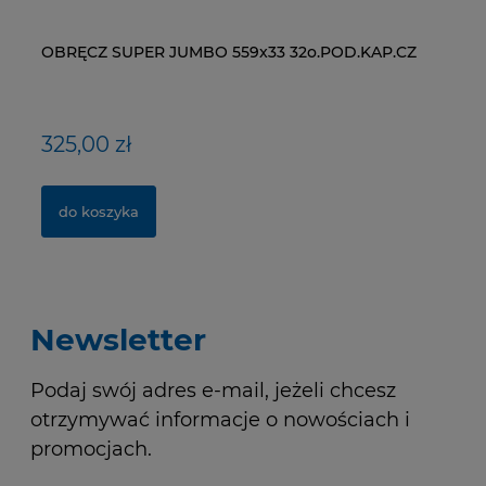
OBRĘCZ SUPER JUMBO 559x33 32o.POD.KAP.CZ
ŁAŃCUCH KMC X9-93- 116 ogniw / 9- rzędowy +
WI
NY
spinka CL-566R
RM
325,00 zł
40,00 zł
1
1,
do koszyka
do koszyka
Newsletter
Podaj swój adres e-mail, jeżeli chcesz
otrzymywać informacje o nowościach i
promocjach.