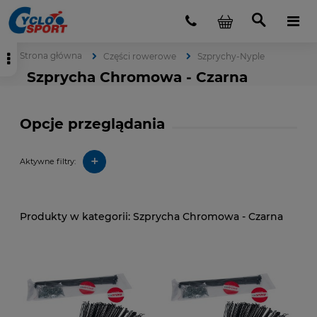
Strona główna
Części rowerowe
Szprychy-Nyple
Szprycha Chromowa - Czarna
Opcje przeglądania
+
Aktywne filtry:
Szprycha Chromowa - Czarna