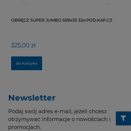
OBRĘCZ SUPER JUMBO 559x33 32o.POD.KAP.CZ
ŁAŃCUCH KMC X9-93- 116 ogniw / 9- rzędowy +
WI
ŁA
spinka CL-566R
RM
325,00 zł
40,00 zł
1
2
do koszyka
do koszyka
Newsletter
Podaj swój adres e-mail, jeżeli chcesz
otrzymywać informacje o nowościach i
promocjach.