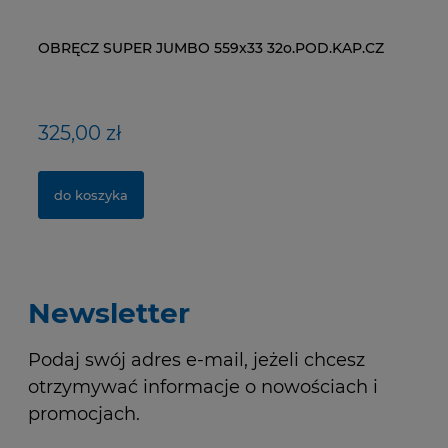
OBRĘCZ SUPER JUMBO 559x33 32o.POD.KAP.CZ
ŁAŃCUCH KMC X9-93- 116 ogniw / 9- rzędowy +
WI
NY
spinka CL-566R
RM
325,00 zł
40,00 zł
1
1,
do koszyka
do koszyka
Newsletter
Podaj swój adres e-mail, jeżeli chcesz
otrzymywać informacje o nowościach i
promocjach.