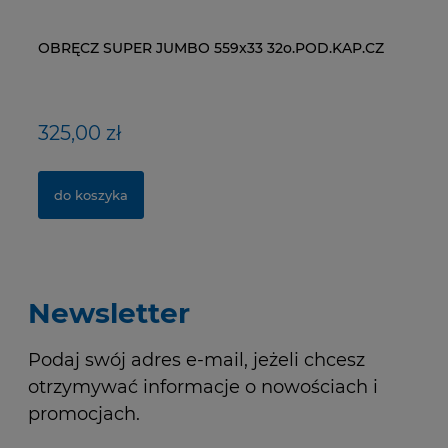
OBRĘCZ SUPER JUMBO 559x33 32o.POD.KAP.CZ
ŁAŃCUCH KMC X9-93- 116 ogniw / 9- rzędowy +
WI
NY
spinka CL-566R
RM
325,00 zł
40,00 zł
1
1,
do koszyka
do koszyka
Newsletter
Podaj swój adres e-mail, jeżeli chcesz
otrzymywać informacje o nowościach i
promocjach.