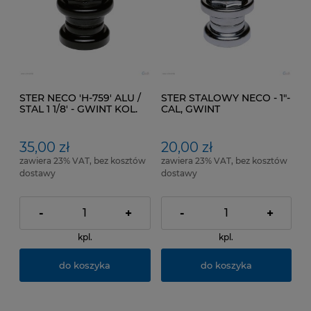
STER NECO 'H-759' ALU /
STER STALOWY NECO - 1"-
STAL 1 1/8' - GWINT KOL.
CAL, GWINT
CZARNY SYSTEM -'
CARTRIDGE .
35,00 zł
20,00 zł
zawiera 23% VAT, bez kosztów
zawiera 23% VAT, bez kosztów
dostawy
dostawy
-
+
-
+
kpl.
kpl.
do koszyka
do koszyka