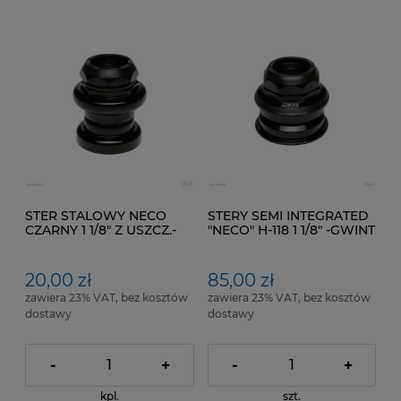
STER STALOWY NECO
STERY SEMI INTEGRATED
CZARNY 1 1/8" Z USZCZ.-
"NECO" H-118 1 1/8" -GWINT
GWINT
.Kol. Czarny
20,00 zł
85,00 zł
zawiera 23% VAT, bez kosztów
zawiera 23% VAT, bez kosztów
dostawy
dostawy
-
+
-
+
kpl.
szt.