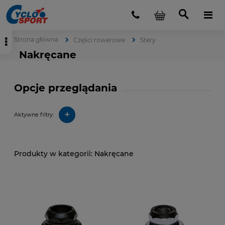
Strona główna
Części rowerowe
Stery
Nakręcane
Opcje przeglądania
+
Aktywne filtry:
Nakręcane