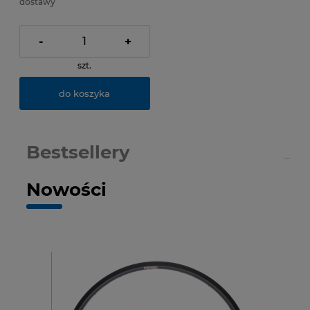
dostawy
-
+
szt.
do koszyka
Bestsellery
Nowości