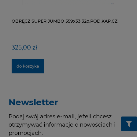
OBRĘCZ SUPER JUMBO 559x33 32o.POD.KAP.CZ
ŁAŃCUCH KMC X9-93- 116 ogniw / 9- rzędowy +
WI
NY
spinka CL-566R
RM
325,00 zł
40,00 zł
1
1,
do koszyka
do koszyka
Newsletter
Podaj swój adres e-mail, jeżeli chcesz
otrzymywać informacje o nowościach i
promocjach.