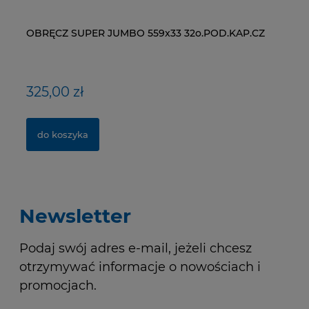
OBRĘCZ SUPER JUMBO 559x33 32o.POD.KAP.CZ
ŁAŃCUCH KMC X9-93- 116 ogniw / 9- rzędowy +
WI
ŁA
spinka CL-566R
RM
325,00 zł
40,00 zł
1
2
do koszyka
do koszyka
Newsletter
Podaj swój adres e-mail, jeżeli chcesz
otrzymywać informacje o nowościach i
promocjach.