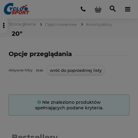
Strona główna
Części rowerowe
Amortyzatory
20"
Opcje przeglądania
wróć do poprzedniej listy
Aktywne filtry:
brak
Nie znaleziono produktów
spełniających podane kryteria.
Bestsellery