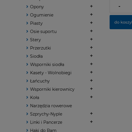
dostawy
-
Opony
Ogumienie
do koszy
Piasty
Osie suportu
Stery
Przerzutki
Siodła
Wsporniki siodła
Kasety - Wolnobiegi
Łańcuchy
Wsporniki kierownicy
Koła
Narzędzia rowerowe
Szprychy-Nyple
Linki i Pancerze
Haki do Ram