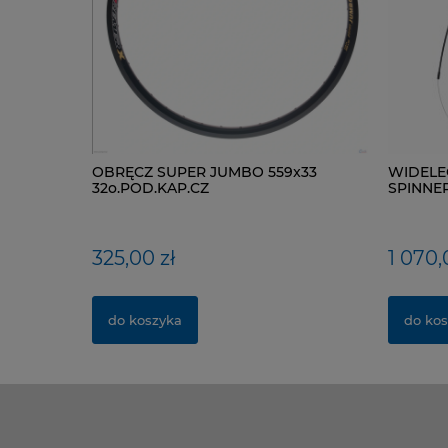
OBRĘCZ SUPER JUMBO 559x33
WIDELE
32o.POD.KAP.CZ
SPINNER 
TAPERED
325,00 zł
1 070,
do koszyka
do kos