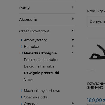
Ramy
Akcesoria
Części rowerowe
Amortyzatory
Hamulce
Manetki i dźwignie
Przerzutki i hamulca
Dźwignie hamulca
Dźwignie przerzutki
Gripy
DZWIGNIA
SHIMANO 
Mechanizmy korbowe
11rzędowa
Obejmy siodła
180,00 z
Obręcze
zawiera 23%