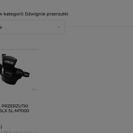
Dźwignie przerzutki
 PRZERZUTKI
SLX SL-M7000
. PRAWA
ł
 VAT, bez kosztów