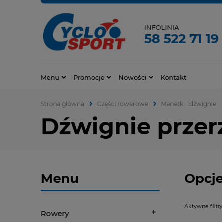
INFOLINIA
58 522 71 19
Menu
Promocje
Nowości
Kontakt
Strona główna
Części rowerowe
Manetki i dźwignie
Dźwignie przer
Menu
Opcje
Aktywne filtry
Rowery