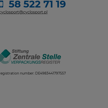
58 522 71 19
cyclosport@cyclosport.pl
registration number: DE4983441797557