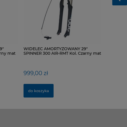
9"
ŁAŃCUCH KMC X9-93- 116 ogniw / 9-
WIDELEC AMORTYZOWANY 29"
NYPEL AL
WIDELEC
rny mat
rzędowy + spinka CL-566R
SPINNER 300 AIR-RMT Kol. Czarny mat
SPINNER 3
mat
40,00 zł
999,00 zł
1,00 zł
420,00 
do koszyka
do koszyka
do kosz
do kosz