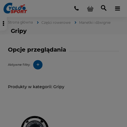
Strona główna
Części rowerowe
Manetki i dźwignie
Gripy
Opcje przeglądania
+
Aktywne filtry:
Gripy