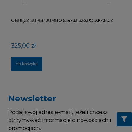
OBRĘCZ SUPER JUMBO 559x33 32o.POD.KAP.CZ
ŁAŃCUCH KMC X9-93- 116 ogniw / 9- rzędowy +
WI
NY
spinka CL-566R
RM
325,00 zł
40,00 zł
1
1,
do koszyka
do koszyka
Newsletter
Podaj swój adres e-mail, jeżeli chcesz
otrzymywać informacje o nowościach i
promocjach.