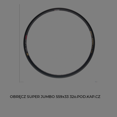
OBRĘCZ SUPER JUMBO 559x33 32o.POD.KAP.CZ
ŁAŃCUCH KMC X9-93- 116 ogniw / 9- rzędowy +
WI
NY
spinka CL-566R
RM