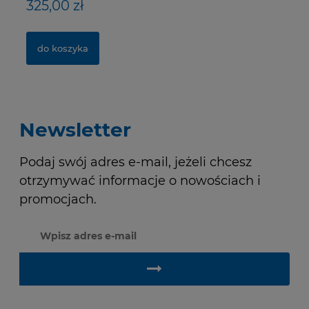
325,00 zł
40,00 zł
1
1,
do koszyka
do koszyka
Newsletter
Podaj swój adres e-mail, jeżeli chcesz
otrzymywać informacje o nowościach i
promocjach.