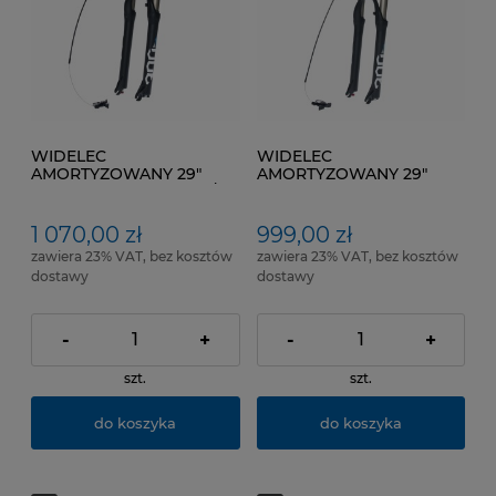
WIDELEC
WIDELEC
AMORTYZOWANY 29"
AMORTYZOWANY 29"
SPINNER 300 AIR-RMT /
SPINNER 300 AIR-RMT Kol.
1,18"- 1,5" TAPERED Kol.
Czarny mat
Czarny mat
1 070,00 zł
999,00 zł
zawiera 23% VAT, bez kosztów
zawiera 23% VAT, bez kosztów
dostawy
dostawy
-
+
-
+
szt.
szt.
do koszyka
do koszyka