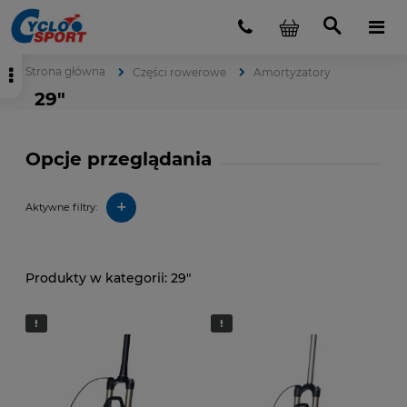
Strona główna
Części rowerowe
Amortyzatory
29"
Opcje przeglądania
+
Aktywne filtry:
29"