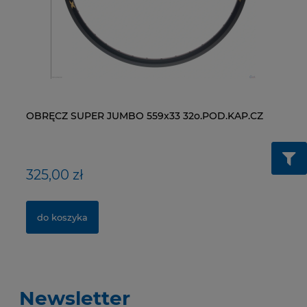
OBRĘCZ SUPER JUMBO 559x33 32o.POD.KAP.CZ
ŁAŃCUCH KMC X9-93- 116 ogniw / 9- rzędowy +
WI
ŁA
spinka CL-566R
RM
325,00 zł
40,00 zł
1
2
do koszyka
do koszyka
Newsletter