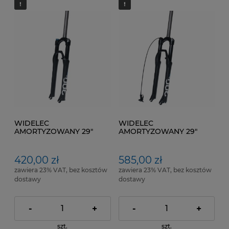
WIDELEC
WIDELEC
AMORTYZOWANY 29"
AMORTYZOWANY 29"
SPINNER 300 LC - Lock
SPINNER 300 LC-RMT Kol.
out Kol. Czarny mat
Czarny mat
420,00 zł
585,00 zł
zawiera 23% VAT, bez kosztów
zawiera 23% VAT, bez kosztów
dostawy
dostawy
-
+
-
+
szt.
szt.