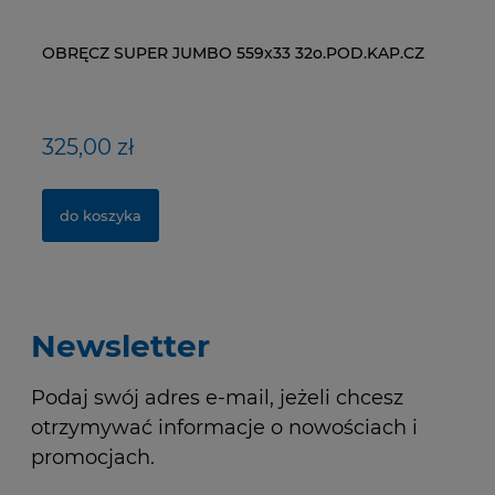
OBRĘCZ SUPER JUMBO 559x33 32o.POD.KAP.CZ
ŁAŃCUCH KMC X9-93- 116 ogniw / 9- rzędowy +
WI
ŁA
spinka CL-566R
RM
325,00 zł
40,00 zł
1
2
do koszyka
do koszyka
Newsletter
Podaj swój adres e-mail, jeżeli chcesz
otrzymywać informacje o nowościach i
promocjach.