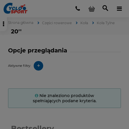
Strona główna
Części rowerowe
Koła
Koła Tylne
20''
Opcje przeglądania
+
Aktywne filtry:
Nie znaleziono produktów
spełniających podane kryteria.
Bestsellery