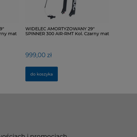
9"
ŁAŃCUCH KMC X9-93- 116 ogniw / 9-
WIDELEC AMORTYZOWANY 29"
ŁANCUCH C
WIDELEC
rny mat
rzędowy + spinka CL-566R
SPINNER 300 AIR-RMT Kol. Czarny mat
rzędowy
SPINNER 3
mat
40,00 zł
999,00 zł
28,00 z
420,00 
do koszyka
do koszyka
do kosz
do kosz
wościach i promocjach.