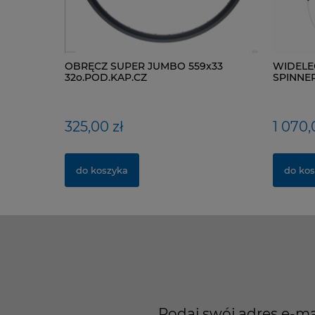
OBRĘCZ SUPER JUMBO 559x33
WIDELE
32o.POD.KAP.CZ
SPINNER 
TAPERED
325,00 zł
1 070,
do koszyka
do kos
Podaj swój adres e-ma