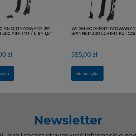
C AMORTYZOWANY 29"
WIDELEC AMORTYZOWANY 2
300 AIR-RMT / 1,18"- 1,5"
SPINNER 300 LC-RMT Kol. Cza
 Kol. Czarny mat
00 zł
585,00 zł
zyka
do koszyka
Newsletter
il, jeżeli chcesz otrzymywać informacje o no