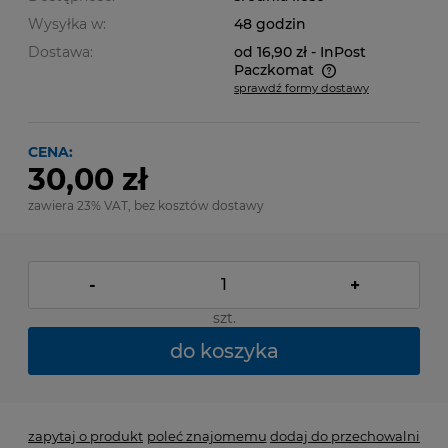
Wysyłka w:
48 godzin
Dostawa:
od 16,90 zł
- InPost
Paczkomat
sprawdź formy dostawy
Cena nie zawiera ewentualnych kosztów płatności
CENA:
30,00 zł
zawiera 23% VAT, bez kosztów dostawy
-
+
szt.
do koszyka
zapytaj o produkt
poleć znajomemu
dodaj do przechowalni