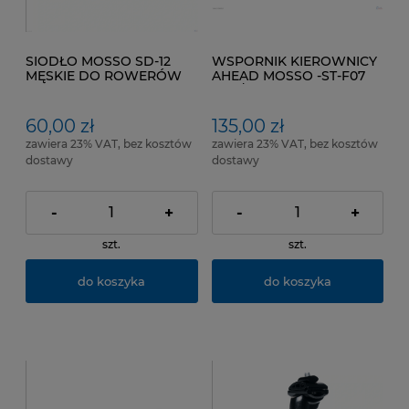
SIODŁO MOSSO SD-12
WSPORNIK KIEROWNICY
MĘSKIE DO ROWERÓW
AHEAD MOSSO -ST-F07
MTB I CROSSOWYCH Kol.
-31,8/90mm Kol. Czarny
Czarny
mat
60,00 zł
135,00 zł
zawiera 23% VAT, bez kosztów
zawiera 23% VAT, bez kosztów
dostawy
dostawy
-
+
-
+
szt.
szt.
do koszyka
do koszyka