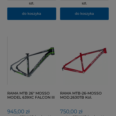
szt.
szt.
do koszyka
do koszyka
RAMA MTB 26" MOSSO
RAMA MTB-26-MOSSO
MODEL 639XC FALCON III
MOD.2630TB Kol.
Kol. Czarno Zielona
Czerwono Szaro Biały
Rozmiar Ramy 16"
Rozmiar ramy 17"
945,00 zł
750,00 zł