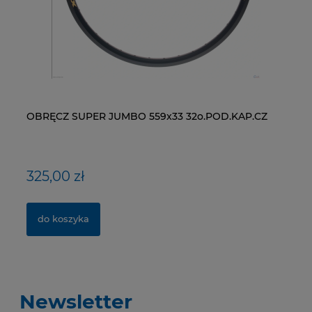
OBRĘCZ SUPER JUMBO 559x33 32o.POD.KAP.CZ
ŁAŃCUCH KMC X9-93- 116 ogniw / 9- rzędowy +
WI
ŁA
spinka CL-566R
RM
325,00 zł
40,00 zł
1
2
do koszyka
do koszyka
Newsletter