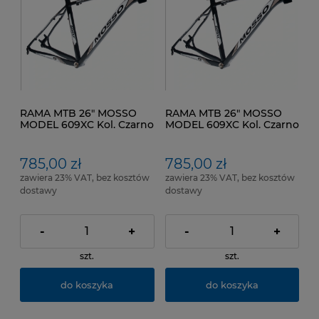
RAMA MTB 26" MOSSO
RAMA MTB 26" MOSSO
MODEL 609XC Kol. Czarno
MODEL 609XC Kol. Czarno
Złoty Biały Rozmiar ramy
Złoty Biały Rozmiar ramy
17"
18"
785,00 zł
785,00 zł
zawiera 23% VAT, bez kosztów
zawiera 23% VAT, bez kosztów
dostawy
dostawy
-
+
-
+
szt.
szt.
do koszyka
do koszyka