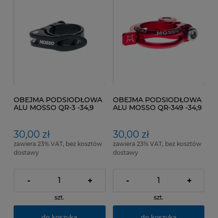
OBEJMA PODSIODŁOWA
OBEJMA PODSIODŁOWA
ALU MOSSO QR-3 -34,9
ALU MOSSO QR-349 -34,9
mm NA ZACISK Kol.
mm NA ZACISK Kol.
Czarny mat
Czerwony Anodyzowany
30,00 zł
30,00 zł
zawiera 23% VAT, bez kosztów
zawiera 23% VAT, bez kosztów
dostawy
dostawy
-
+
-
+
szt.
szt.
do koszyka
do koszyka