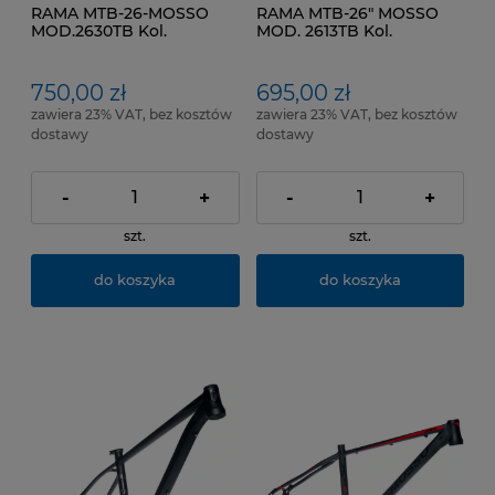
RAMA MTB-26-MOSSO
RAMA MTB-26" MOSSO
MOD.2630TB Kol.
MOD. 2613TB Kol.
Czerwono Szaro Biały
Czerwono Biały Czarna
Rozmiar ramy 18"
linia Rozmiar ramy 17"
750,00 zł
695,00 zł
zawiera 23% VAT, bez kosztów
zawiera 23% VAT, bez kosztów
dostawy
dostawy
-
+
-
+
szt.
szt.
do koszyka
do koszyka