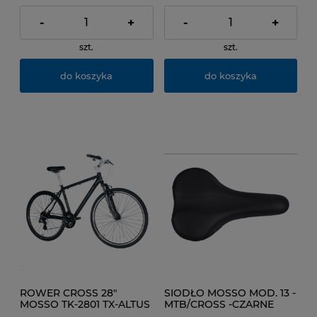
-
+
-
+
szt.
szt.
do koszyka
do koszyka
ROWER CROSS 28"
SIODŁO MOSSO MOD. 13 -
MOSSO TK-2801 TX-ALTUS
MTB/CROSS -CZARNE
3x8 Kol. Czarny mat