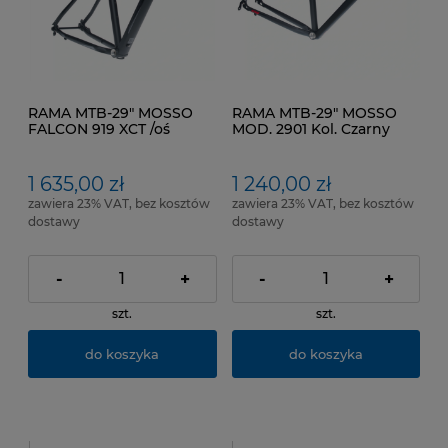
RAMA MTB-29" MOSSO
RAMA MTB-29" MOSSO
FALCON 919 XCT /oś
MOD. 2901 Kol. Czarny
12x142mm Kol. Czarny
mat Czerwony Rozmiar
mat /Szary Rozmiar ramy:
ramy 17" (43 cm)
19"
1 635,00 zł
1 240,00 zł
zawiera 23% VAT, bez kosztów
zawiera 23% VAT, bez kosztów
dostawy
dostawy
-
+
-
+
szt.
szt.
do koszyka
do koszyka