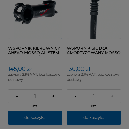
WSPORNIK KIEROWNICY
WSPORNIK SIODŁA
AHEAD MOSSO AL-STEM-
AMORTYZOWANY MOSSO
07 100 mm /+7 /31,8mm
JS-502-27,2mm /350mm
Kol. Czarny mat Czerwony
Kol. Czarny matt.
mat
145,00 zł
130,00 zł
zawiera 23% VAT, bez kosztów
zawiera 23% VAT, bez kosztów
dostawy
dostawy
-
+
-
+
szt.
szt.
do koszyka
do koszyka