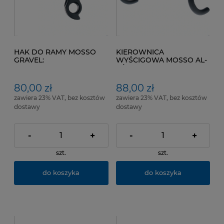
HAK DO RAMY MOSSO
KIEROWNICA
GRAVEL:
WYŚCIGOWA MOSSO AL-
710TCS,730GVL,790GVL,790TCS
H/BAR-R051 Kol. Czarny
mat 420 mm/31,8 mm/ 80
mm
80,00 zł
88,00 zł
zawiera 23% VAT, bez kosztów
zawiera 23% VAT, bez kosztów
dostawy
dostawy
-
+
-
+
szt.
szt.
do koszyka
do koszyka