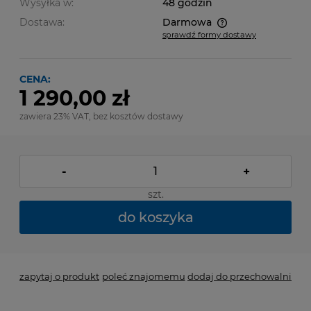
Wysyłka w:
48 godzin
Dostawa:
Darmowa
sprawdź formy dostawy
Cena nie zawiera ewentualnych kosztów płatności
CENA:
1 290,00 zł
zawiera 23% VAT, bez kosztów dostawy
-
+
szt.
do koszyka
zapytaj o produkt
poleć znajomemu
dodaj do przechowalni