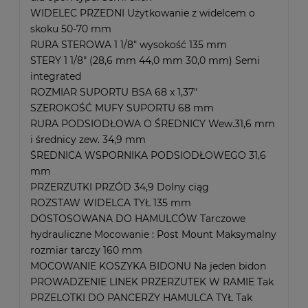
WIDELEC PRZEDNI Użytkowanie z widelcem o
skoku 50-70 mm
RURA STEROWA 1 1/8" wysokość 135 mm
STERY 1 1/8" (28,6 mm 44,0 mm 30,0 mm) Semi
integrated
ROZMIAR SUPORTU BSA 68 x 1,37"
SZEROKOŚĆ MUFY SUPORTU 68 mm
RURA PODSIODŁOWA O ŚREDNICY Wew.31,6 mm
i średnicy zew. 34,9 mm
ŚREDNICA WSPORNIKA PODSIODŁOWEGO 31,6
mm
PRZERZUTKI PRZÓD 34,9 Dolny ciąg
ROZSTAW WIDELCA TYŁ 135 mm
DOSTOSOWANA DO HAMULCÓW Tarczowe
hydrauliczne Mocowanie : Post Mount Maksymalny
rozmiar tarczy 160 mm
MOCOWANIE KOSZYKA BIDONU Na jeden bidon
PROWADZENIE LINEK PRZERZUTEK W RAMIE Tak
PRZELOTKI DO PANCERZY HAMULCA TYŁ Tak